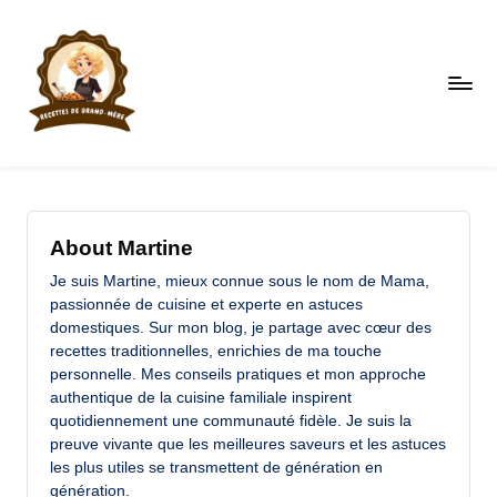
Skip
to
content
R
Faites
le
e
plein
c
d'astuces
About Martine
et
et
Je suis Martine, mieux connue sous le nom de Mama,
de
te
passionnée de cuisine et experte en astuces
recettes
domestiques. Sur mon blog, je partage avec cœur des
s
recettes traditionnelles, enrichies de ma touche
d
personnelle. Mes conseils pratiques et mon approche
authentique de la cuisine familiale inspirent
e
quotidiennement une communauté fidèle. Je suis la
g
preuve vivante que les meilleures saveurs et les astuces
les plus utiles se transmettent de génération en
r
génération.