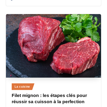
a
n
d
-
m
è
r
e
M
a
m
Posted
La cuisine
a
in
Filet mignon : les étapes clés pour
réussir sa cuisson à la perfection