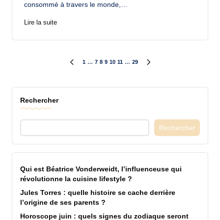
consommé à travers le monde,…
Lire la suite
Pagination
1
…
7
8
9
10
11
…
29
PREVIOUS
NEXT
PAGE
PAGE
des
Rechercher
publications
Rechercher
Qui est Béatrice Vonderweidt, l’influenceuse qui
révolutionne la cuisine lifestyle ?
Jules Torres : quelle histoire se cache derrière
l’origine de ses parents ?
Horoscope juin : quels signes du zodiaque seront