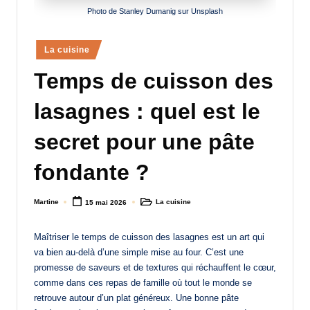
Photo de Stanley Dumanig sur Unsplash
a
n
Posted
La cuisine
d
in
Temps de cuisson des
-
m
lasagnes : quel est le
è
secret pour une pâte
r
fondante ?
e
M
Martine
La cuisine
15 mai 2026
Posted
Posted
by
in
a
Maîtriser le temps de cuisson des lasagnes est un art qui
m
va bien au-delà d’une simple mise au four. C’est une
a
promesse de saveurs et de textures qui réchauffent le cœur,
comme dans ces repas de famille où tout le monde se
retrouve autour d’un plat généreux. Une bonne pâte