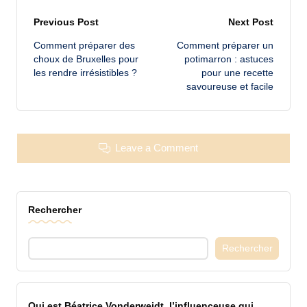
Post
Previous Post
Next Post
Comment préparer des
Comment préparer un
navigation
choux de Bruxelles pour
potimarron : astuces
les rendre irrésistibles ?
pour une recette
savoureuse et facile
Leave a Comment
Rechercher
Rechercher
Qui est Béatrice Vonderweidt, l’influenceuse qui