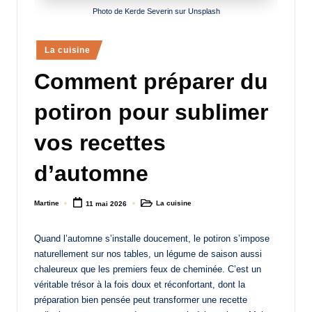
Photo de Kerde Severin sur Unsplash
a
n
Posted
La cuisine
d
in
Comment préparer du
-
m
potiron pour sublimer
è
vos recettes
r
d’automne
e
M
Martine
La cuisine
11 mai 2026
Posted
Posted
by
in
a
Quand l’automne s’installe doucement, le potiron s’impose
m
naturellement sur nos tables, un légume de saison aussi
a
chaleureux que les premiers feux de cheminée. C’est un
véritable trésor à la fois doux et réconfortant, dont la
préparation bien pensée peut transformer une recette