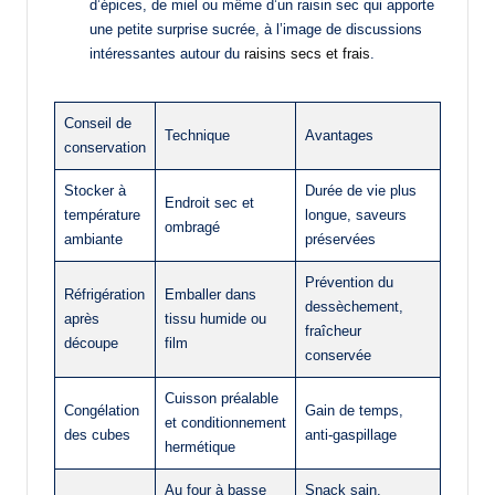
d’épices, de miel ou même d’un raisin sec qui apporte
une petite surprise sucrée, à l’image de discussions
intéressantes autour du
raisins secs et frais
.
Conseil de
Technique
Avantages
conservation
Stocker à
Durée de vie plus
Endroit sec et
température
longue, saveurs
ombragé
ambiante
préservées
Prévention du
Réfrigération
Emballer dans
dessèchement,
après
tissu humide ou
fraîcheur
découpe
film
conservée
Cuisson préalable
Congélation
Gain de temps,
et conditionnement
des cubes
anti-gaspillage
hermétique
Au four à basse
Snack sain,