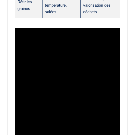
Rôtir les
température,
valorisation des
graines
salées
déchets