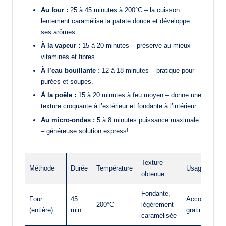
Au four :
25 à 45 minutes à 200°C – la cuisson
lentement caramélise la patate douce et développe
ses arômes.
À la vapeur :
15 à 20 minutes – préserve au mieux
vitamines et fibres.
À l’eau bouillante :
12 à 18 minutes – pratique pour
purées et soupes.
À la poêle :
15 à 20 minutes à feu moyen – donne une
texture croquante à l’extérieur et fondante à l’intérieur.
Au micro-ondes :
5 à 8 minutes puissance maximale
– généreuse solution express!
Texture
Méthode
Durée
Température
Usage idéal
obtenue
Fondante,
Four
45
Accompagne
200°C
légèrement
(entière)
min
gratins
caramélisée