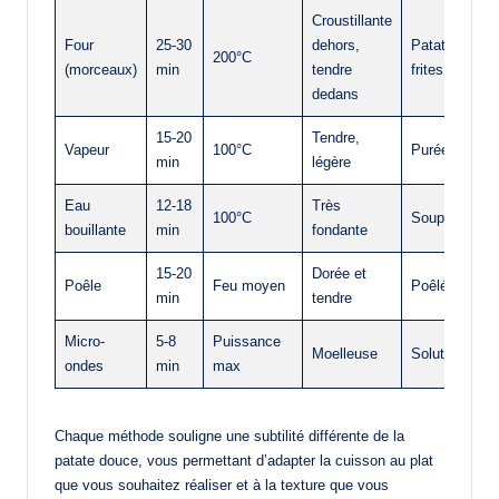
Croustillante
Four
25-30
dehors,
Patates rôtie
200°C
(morceaux)
min
tendre
frites
dedans
15-20
Tendre,
Vapeur
100°C
Purées, bébé
min
légère
Eau
12-18
Très
100°C
Soups, écras
bouillante
min
fondante
15-20
Dorée et
Poêle
Feu moyen
Poêlées, sau
min
tendre
Micro-
5-8
Puissance
Moelleuse
Solution rapi
ondes
min
max
Chaque méthode souligne une subtilité différente de la
patate douce, vous permettant d’adapter la cuisson au plat
que vous souhaitez réaliser et à la texture que vous