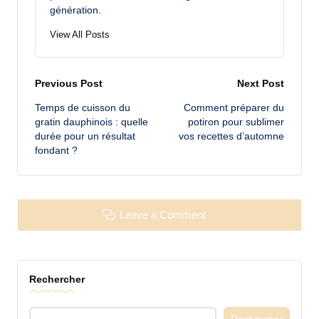
génération.
View All Posts
Post
Previous Post
Next Post
Temps de cuisson du
Comment préparer du
navigation
gratin dauphinois : quelle
potiron pour sublimer
durée pour un résultat
vos recettes d’automne
fondant ?
Leave a Comment
Rechercher