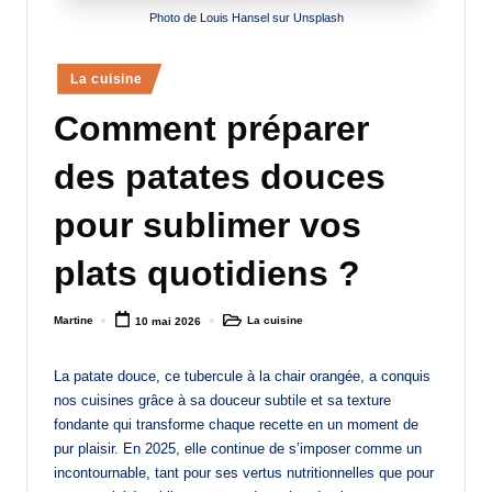
Photo de Louis Hansel sur Unsplash
a
n
Posted
La cuisine
d
in
Comment préparer
-
m
des patates douces
è
pour sublimer vos
r
plats quotidiens ?
e
M
Martine
La cuisine
10 mai 2026
Posted
Posted
by
in
a
La patate douce, ce tubercule à la chair orangée, a conquis
m
nos cuisines grâce à sa douceur subtile et sa texture
a
fondante qui transforme chaque recette en un moment de
pur plaisir. En 2025, elle continue de s’imposer comme un
incontournable, tant pour ses vertus nutritionnelles que pour