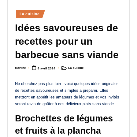
a
Posted
La cuisine
n
in
Idées savoureuses de
d
-
recettes pour un
m
barbecue sans viande
è
r
Martine
La cuisine
6 avril 2024
Posted
Posted
by
in
e
Ne cherchez pas plus loin : voici quelques idées originales
M
de recettes savoureuses et simples à préparer. Elles
a
mettront en appétit les amateurs de légumes et vos invités
seront ravis de goûter à ces délicieux plats sans viande.
m
Brochettes de légumes
a
et fruits à la plancha