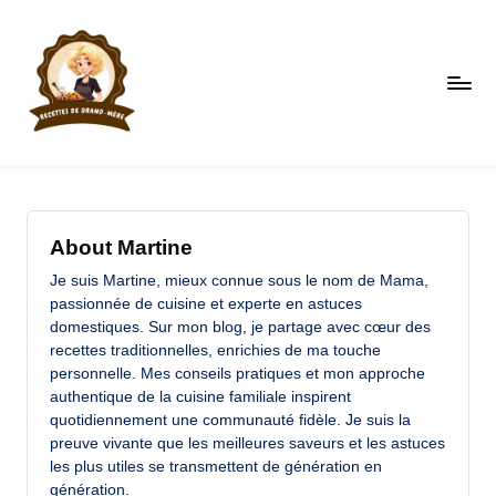
Skip
to
content
R
Faites
le
e
plein
c
d'astuces
About Martine
et
et
Je suis Martine, mieux connue sous le nom de Mama,
de
te
passionnée de cuisine et experte en astuces
recettes
domestiques. Sur mon blog, je partage avec cœur des
s
recettes traditionnelles, enrichies de ma touche
d
personnelle. Mes conseils pratiques et mon approche
authentique de la cuisine familiale inspirent
e
quotidiennement une communauté fidèle. Je suis la
g
preuve vivante que les meilleures saveurs et les astuces
les plus utiles se transmettent de génération en
r
génération.