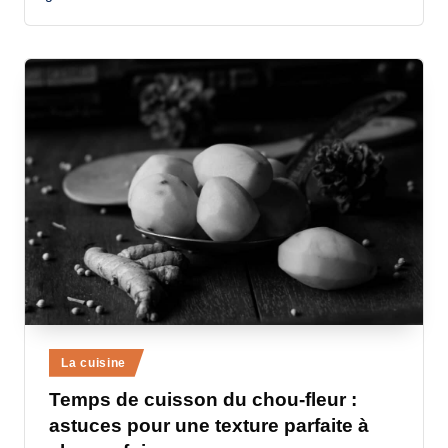
a
n
d
-
m
è
r
e
M
a
m
Posted
La cuisine
a
in
Temps de cuisson du chou-fleur :
astuces pour une texture parfaite à