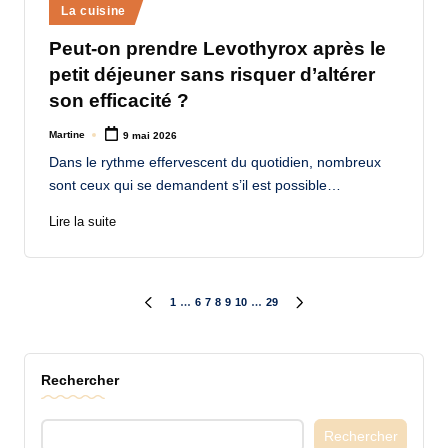
Posted
La cuisine
in
Peut-on prendre Levothyrox après le
petit déjeuner sans risquer d’altérer
son efficacité ?
Martine
9 mai 2026
Posted
by
Dans le rythme effervescent du quotidien, nombreux
sont ceux qui se demandent s’il est possible…
Lire la suite
Pagination
1
…
6
7
8
9
10
…
29
PREVIOUS
NEXT
PAGE
PAGE
des
Rechercher
publications
Rechercher