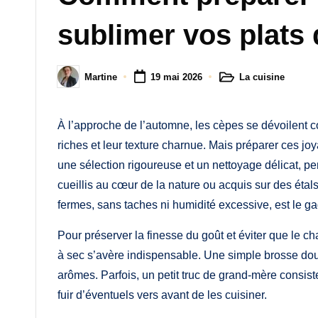
M
sublimer vos plats
a
m
La cuisine
Martine
19 mai 2026
Posted
Posted
a
in
by
À l’approche de l’automne, les cèpes se dévoilent 
riches et leur texture charnue. Mais préparer ces joy
une sélection rigoureuse et un nettoyage délicat, pe
cueillis au cœur de la nature ou acquis sur des éta
fermes, sans taches ni humidité excessive, est le g
Pour préserver la finesse du goût et éviter que le c
à sec s’avère indispensable. Une simple brosse douc
arômes. Parfois, un petit truc de grand-mère consist
fuir d’éventuels vers avant de les cuisiner.