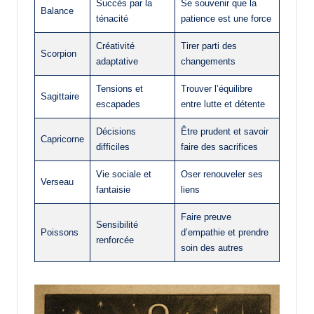
Succès par la
Se souvenir que la
Balance
ténacité
patience est une force
Créativité
Tirer parti des
Scorpion
adaptative
changements
Tensions et
Trouver l’équilibre
Sagittaire
escapades
entre lutte et détente
Décisions
Être prudent et savoir
Capricorne
difficiles
faire des sacrifices
Vie sociale et
Oser renouveler ses
Verseau
fantaisie
liens
Faire preuve
Sensibilité
Poissons
d’empathie et prendre
renforcée
soin des autres