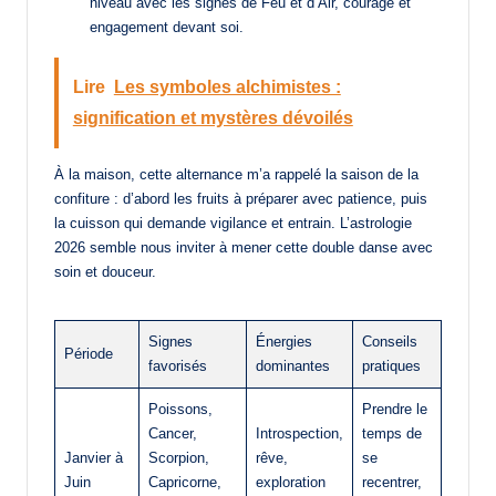
niveau avec les signes de Feu et d’Air, courage et
engagement devant soi.
Lire
Les symboles alchimistes :
signification et mystères dévoilés
À la maison, cette alternance m’a rappelé la saison de la
confiture : d’abord les fruits à préparer avec patience, puis
la cuisson qui demande vigilance et entrain. L’astrologie
2026 semble nous inviter à mener cette double danse avec
soin et douceur.
Signes
Énergies
Conseils
Période
favorisés
dominantes
pratiques
Poissons,
Prendre le
Cancer,
Introspection,
temps de
Janvier à
Scorpion,
rêve,
se
Juin
Capricorne,
exploration
recentrer,