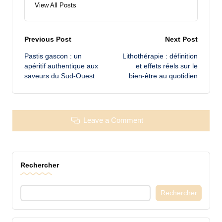
View All Posts
Post
Previous Post
Next Post
Pastis gascon : un
Lithothérapie : définition
navigation
apéritif authentique aux
et effets réels sur le
saveurs du Sud-Ouest
bien-être au quotidien
Leave a Comment
Rechercher
Rechercher