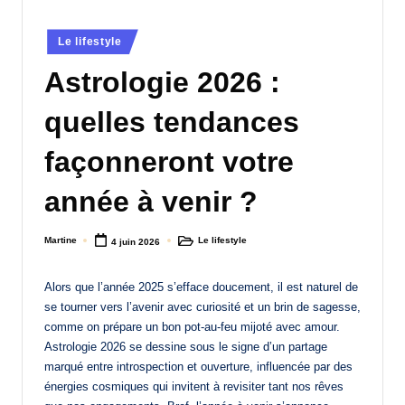
a
Posted
Le lifestyle
n
in
Astrologie 2026 :
d
-
quelles tendances
m
façonneront votre
è
année à venir ?
r
e
Martine
Le lifestyle
4 juin 2026
Posted
Posted
M
by
in
a
Alors que l’année 2025 s’efface doucement, il est naturel de
se tourner vers l’avenir avec curiosité et un brin de sagesse,
m
comme on prépare un bon pot-au-feu mijoté avec amour.
a
Astrologie 2026 se dessine sous le signe d’un partage
marqué entre introspection et ouverture, influencée par des
énergies cosmiques qui invitent à revisiter tant nos rêves