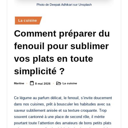
Photo de Deepak Adhikari sur Unsplash
a
n
Posted
La cuisine
d
in
Comment préparer du
-
m
fenouil pour sublimer
è
vos plats en toute
r
simplicité ?
e
M
Martine
La cuisine
8 mai 2026
Posted
Posted
by
in
a
Ce légume au parfum délicat, le fenouil, s’invite doucement
m
dans nos cuisines, prêt à bousculer les habitudes avec sa
a
saveur subtilement anisée et sa texture croquante. Trop
souvent cantonné à une place de second rôle, il mérite
pourtant toute l’attention des amateurs de bons petits plats