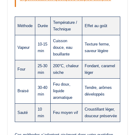
Température /
Méthode
Durée
Effet au goût
Technique
Cuisson
10-15
Texture ferme,
Vapeur
douce, eau
min
saveur légère
bouillante
25-30
200°C, chaleur
Fondant, caramel
Four
min
sèche
léger
Feu doux,
30-40
Tendre, arômes
Braisé
liquide
min
développés
aromatique
10
Croustillant léger,
Sauté
Feu moyen vif
min
douceur préservée
Ces méthodes s’adaptent aisément dans votre quotidien,