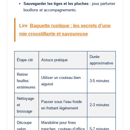
Sauvegarder les tiges et les pluches
: pour parfumer
bouillons et accompagnements.
Lire
Baguette rustique : les secrets d’une
mie croustillante et savoureuse
Durée
Étape clé
Astuce pratique
approximative
Retirer
Utiliser un couteau bien
feuilles
3-5 minutes
aiguisé
extérieures
Nettoyage
Passer sous l’eau froide
et
2-3 minutes
en frottant légèrement
brossage
Découpe
Mandoline pour fines
selon
tranches, couteau d’office
5-7 minutes