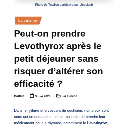
Photo de Towfiqu barbhuiya sur Unsplash
a
n
Posted
La cuisine
d
in
Peut-on prendre
-
m
Levothyrox après le
è
petit déjeuner sans
r
risquer d’altérer son
e
M
efficacité ?
a
Martine
La cuisine
9 mai 2026
Posted
Posted
m
by
in
a
Dans le rythme effervescent du quotidien, nombreux sont
ceux qui se demandent s’il est possible de prendre leur
médicament pour la thyroïde, notamment le
Levothyrox
,