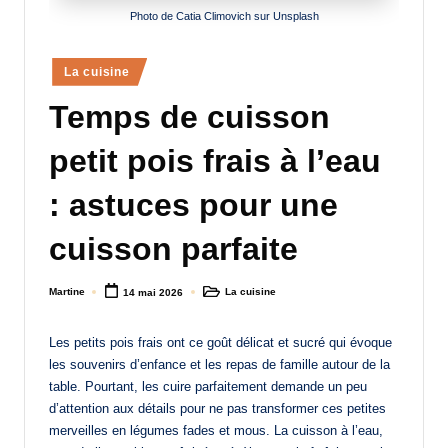
Photo de Catia Climovich sur Unsplash
a
n
Posted
La cuisine
d
in
Temps de cuisson
-
m
petit pois frais à l’eau
è
: astuces pour une
r
cuisson parfaite
e
M
Martine
La cuisine
14 mai 2026
Posted
Posted
by
in
a
Les petits pois frais ont ce goût délicat et sucré qui évoque
m
les souvenirs d’enfance et les repas de famille autour de la
a
table. Pourtant, les cuire parfaitement demande un peu
d’attention aux détails pour ne pas transformer ces petites
merveilles en légumes fades et mous. La cuisson à l’eau,