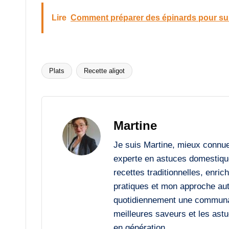
Lire
Comment préparer des épinards pour sub
Plats
Recette aligot
Tags:
Martine
Je suis Martine, mieux connu
experte en astuces domestiqu
recettes traditionnelles, enri
pratiques et mon approche auth
quotidiennement une communaut
meilleures saveurs et les astu
en génération.