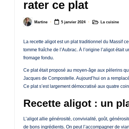
M
rater ce plat
a
La cuisine
Martine
5 janvier 2024
m
Posted
Posted
in
by
a
La recette aligot est un plat traditionnel du Massif 
tomme fraîche de l’Aubrac. À l’origine l’aligot était
fromage fondu.
Ce plat était proposé au moyen-âge aux pèlerins qui
Jacques de Compostelle. Aujourd’hui on a remplacé
Ce plat s’est largement démocratisé aux quatre coi
Recette aligot : un pl
L’aligot allie générosité, convivialité, goût, générosité
de bons ingrédients. On peut l’accompagner de via