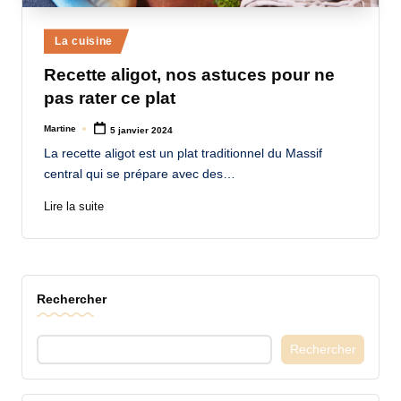
a
Posted
La cuisine
n
in
Recette aligot, nos astuces pour ne
d
pas rater ce plat
-
Martine
5 janvier 2024
m
Posted
by
La recette aligot est un plat traditionnel du Massif
è
central qui se prépare avec des…
r
Lire la suite
e
M
a
Rechercher
m
a
Rechercher