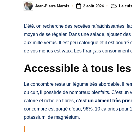
M
La cui
Jean-Pierre Marois
2 août 2024
Posted
Posted
a
in
by
m
L’été, on recherche des recettes rafraîchissantes, fa
moyen de se régaler. Dans une salade, ajoutez des
a
aux mille vertus. Il est peu calorique et il est bourr
de vos menus estivaux. Les Français consomment en
Accessible à tous le
Le concombre reste un légume très abordable. Il re
ou cuit, il possède de nombreux bienfaits. C’est un vé
calorie et riche en fibres,
c’est un aliment très pri
concombre est gorgé d’eau, 96%, 10 calories pour 10
potassium, de magnésium.