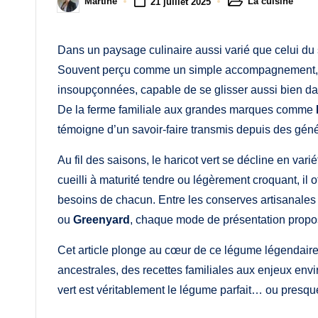
M
La cuisine
Martine
21 juillet 2025
Posted
Posted
in
by
a
Dans un paysage culinaire aussi varié que celui du 
m
Souvent perçu comme un simple accompagnement, ce
a
insoupçonnées, capable de se glisser aussi bien da
De la ferme familiale aux grandes marques comme
témoigne d’un savoir-faire transmis depuis des géné
Au fil des saisons, le haricot vert se décline en vari
cueilli à maturité tendre ou légèrement croquant, il 
besoins de chacun. Entre les conserves artisanale
ou
Greenyard
, chaque mode de présentation propos
Cet article plonge au cœur de ce légume légendaire
ancestrales, des recettes familiales aux enjeux env
vert est véritablement le légume parfait… ou presque