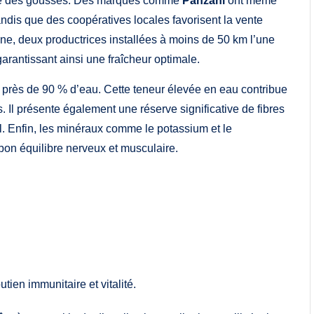
ssive des gousses. Des marques comme
Panzani
ont même
is que des coopératives locales favorisent la vente
éline, deux productrices installées à moins de 50 km l’une
garantissant ainsi une fraîcheur optimale.
 à près de 90 % d’eau. Cette teneur élevée en eau contribue
. Il présente également une réserve significative de fibres
nal. Enfin, les minéraux comme le potassium et le
on équilibre nerveux et musculaire.
tien immunitaire et vitalité.