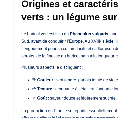
Origines et caractéri
verts : un légume su
Le haricot vert est issu du
Phaseolus vulgaris
, un
Sud, avant de conquérir l’Europe. Au XVIIIᵉ siècle, il
l’engouement pour sa culture facile et sa floraison dé
terroirs, de la finesse du haricot nain à la longueur r
Plusieurs aspects le distinguent :
💚
Couleur
: vert tendre, parfois teinté de viol
🌱
Texture
: croquante à l’état cru, fondante lo
🍴
Goût
: saveur douce et légèrement sucrée
La production en France se répartit essentiellemen