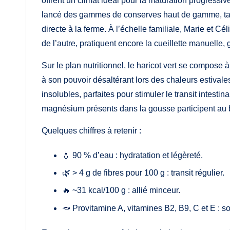
offrent un climat idéal pour la maturation progre
lancé des gammes de conserves haut de gamme, tand
directe à la ferme. À l’échelle familiale, Marie et C
de l’autre, pratiquent encore la cueillette manuelle, 
Sur le plan nutritionnel, le haricot vert se compose
à son pouvoir désaltérant lors des chaleurs estivales
insolubles, parfaites pour stimuler le transit intesti
magnésium présents dans la gousse participent au b
Quelques chiffres à retenir :
💧 90 % d’eau : hydratation et légèreté.
🌿 > 4 g de fibres pour 100 g : transit régulier.
🔥 ~31 kcal/100 g : allié minceur.
🥕 Provitamine A, vitamines B2, B9, C et E : sou