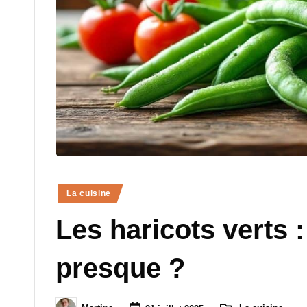
g
r
a
n
d
-
m
Posted
La cuisine
in
è
Les haricots verts 
r
presque ?
e