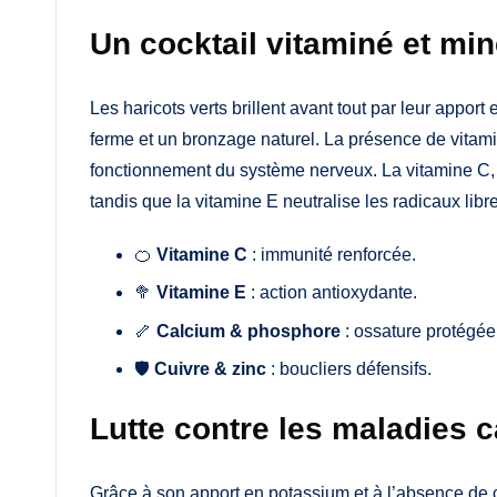
Un cocktail vitaminé et min
Les haricots verts brillent avant tout par leur appor
ferme et un bronzage naturel. La présence de vitamin
fonctionnement du système nerveux. La vitamine C, qua
tandis que la vitamine E neutralise les radicaux libr
🍊
Vitamine C
: immunité renforcée.
🥦
Vitamine E
: action antioxydante.
🦴
Calcium & phosphore
: ossature protégée
🛡️
Cuivre & zinc
: boucliers défensifs.
Lutte contre les maladies 
Grâce à son apport en potassium et à l’absence de cho