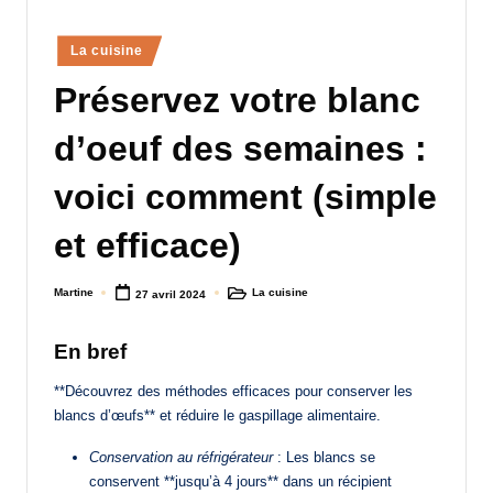
a
Posted
La cuisine
n
in
Préservez votre blanc
d
-
d’oeuf des semaines :
m
voici comment (simple
è
et efficace)
r
e
Martine
La cuisine
27 avril 2024
Posted
Posted
M
by
in
a
En bref
m
**Découvrez des méthodes efficaces pour conserver les
blancs d’œufs** et réduire le gaspillage alimentaire.
a
Conservation au réfrigérateur
: Les blancs se
conservent **jusqu’à 4 jours** dans un récipient