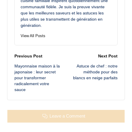
cuisine familiale inspirent quotidiennement une
communauté fidèle. Je suis la preuve vivante
que les meilleures saveurs et les astuces les
plus utiles se transmettent de génération en
génération.
View All Posts
Post
Previous Post
Next Post
Mayonnaise maison à la
Astuce de chef : notre
navigation
japonaise : leur secret
méthode pour des
pour transformer
blancs en neige parfaits
radicalement votre
sauce
Leave a Comment