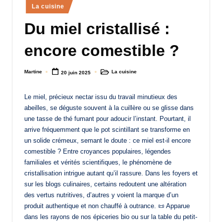
Posted
La cuisine
a
in
Du miel cristallisé :
n
d
encore comestible ?
-
Martine
La cuisine
20 juin 2025
m
Posted
Posted
by
in
è
Le miel, précieux nectar issu du travail minutieux des
r
abeilles, se déguste souvent à la cuillère ou se glisse dans
une tasse de thé fumant pour adoucir l’instant. Pourtant, il
e
arrive fréquemment que le pot scintillant se transforme en
M
un solide crémeux, semant le doute : ce miel est-il encore
comestible ? Entre croyances populaires, légendes
a
familiales et vérités scientifiques, le phénomène de
m
cristallisation intrigue autant qu’il rassure. Dans les foyers et
sur les blogs culinaires, certains redoutent une altération
a
des vertus nutritives, d’autres y voient la marque d’un
produit authentique et non chauffé à outrance. 📜 Apparue
dans les rayons de nos épiceries bio ou sur la table du petit-