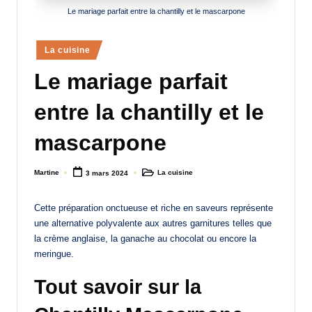
Le mariage parfait entre la chantilly et le mascarpone
a
n
Posted
La cuisine
d
in
Le mariage parfait
-
m
entre la chantilly et le
è
mascarpone
r
e
Martine
La cuisine
3 mars 2024
Posted
Posted
by
in
M
Cette préparation onctueuse et riche en saveurs représente
a
une alternative polyvalente aux autres garnitures telles que
la crème anglaise, la ganache au chocolat ou encore la
m
meringue.
a
Tout savoir sur la