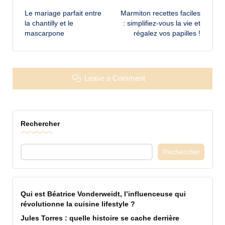
Le mariage parfait entre
Marmiton recettes faciles
navigation
la chantilly et le
: simplifiez-vous la vie et
mascarpone
régalez vos papilles !
Leave a Comment
Rechercher
Rechercher
Qui est Béatrice Vonderweidt, l’influenceuse qui
révolutionne la cuisine lifestyle ?
Jules Torres : quelle histoire se cache derrière