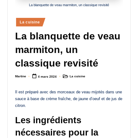
La blanquette de veau marmiton, un classique revisité
a
n
Posted
La cuisine
d
in
La blanquette de veau
-
m
marmiton, un
è
classique revisité
r
e
Martine
La cuisine
4 mars 2024
Posted
Posted
by
in
M
Il est préparé avec des morceaux de veau mijotés dans une
a
sauce à base de crème fraîche, de jaune d’oeuf et de jus de
citron.
m
a
Les ingrédients
nécessaires pour la