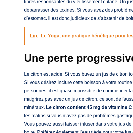
libres responsables du vieillissement cutané. Un jus
débarrasser des toxines. Si vous avez des problèmes
d’estomac. Il est donc judicieux de s’abstenir de boir
Lire
Le Yoga, une pratique bénéfique pour le
Une perte progressive
Le citron est acide. Si vous buvez un jus de citron t
Si vous désirez inclure cette boisson à votre routi
personnes, il est quasi impossible de commencer la 
maigrirez pas avec un jus de citron, ce sont de faus
minéraux.
Le citron contient 45 mg de vitamine C
les matins si vous n’avez pas de problèmes gastriques
Vous pouvez aussi laisser infuser dans votre jus de 
boire. Préférez également l’eau tiède pour votre jus 