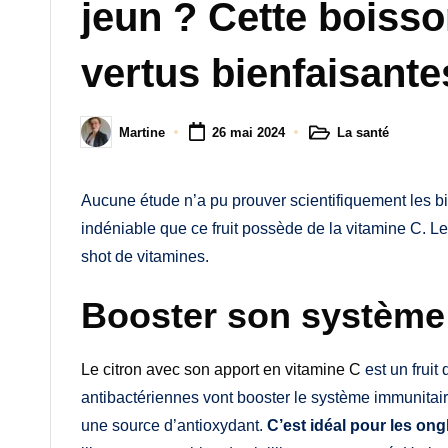
M
jeun ? Cette boisso
a
vertus bienfaisante
m
a
La santé
Martine
26 mai 2024
Posted
Posted
in
by
Aucune étude n’a pu prouver scientifiquement les bien
indéniable que ce fruit possède de la vitamine C. Le 
shot de vitamines.
Booster son système
Le citron avec son apport en vitamine C
est un fruit
antibactériennes vont booster le système immunitaire e
une source d’antioxydant.
C’est idéal pour les ong