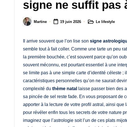
M
signe ne suffit pas 
a
Le lifestyle
Martine
19 juin 2026
m
Posted
Posted
in
by
a
Il arrive souvent que l’on lise son
signe astrologiq
semble tout à fait coller. Comme une tarte un peu rat
la première bouchée, c’est souvent parce qu’on oublie
souvent méconnu, est pourtant essentiel à une inter
se limite pas à une simple carte d’identité céleste ;
caractéristiques personnelles qu’on ne saurait devin
complexité du
thème natal
laisse passer bien des 
sa pincée de sel reste fade. En vous proposant de 
apporter à la lecture de votre profil astral, ainsi que
pour révéler enfin tous les secrets de votre nature 
imaginez que l’astrologie soit l’un de ces plats mi