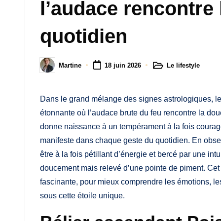
M
l’audace rencontre l
a
quotidien
m
a
Le lifestyle
Martine
18 juin 2026
Posted
Posted
in
by
Dans le grand mélange des signes astrologiques, l
étonnante où l’audace brute du feu rencontre la dou
donne naissance à un tempérament à la fois courage
manifeste dans chaque geste du quotidien. En obse
être à la fois pétillant d’énergie et bercé par une i
doucement mais relevé d’une pointe de piment. Cet a
fascinante, pour mieux comprendre les émotions, les 
sous cette étoile unique.