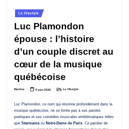
a
Posted
Le lifestyle
n
in
Luc Plamondon
d
-
épouse : l’histoire
m
d’un couple discret au
è
cœur de la musique
r
e
québécoise
M
Martine
Le lifestyle
9 juin 2026
a
Posted
Posted
by
in
m
Luc Plamondon, ce nom qui résonne profondément dans la
a
musique québécoise, ne se limite pas à ses paroles
poétiques et ses comédies musicales emblématiques telles
que
Starmania
ou
Notre-Dame de Paris
. Ce parolier de