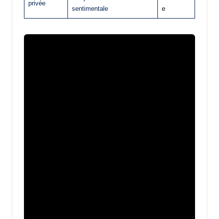
privée
sentimentale
e