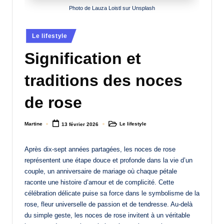
Photo de Lauza Loistl sur Unsplash
a
n
Posted
Le lifestyle
d
in
Signification et
-
m
traditions des noces
è
de rose
r
e
Martine
Le lifestyle
13 février 2026
Posted
Posted
by
in
M
Après dix-sept années partagées, les noces de rose
a
représentent une étape douce et profonde dans la vie d’un
couple, un anniversaire de mariage où chaque pétale
m
raconte une histoire d’amour et de complicité. Cette
a
célébration délicate puise sa force dans le symbolisme de la
rose, fleur universelle de passion et de tendresse. Au-delà
du simple geste, les noces de rose invitent à un véritable