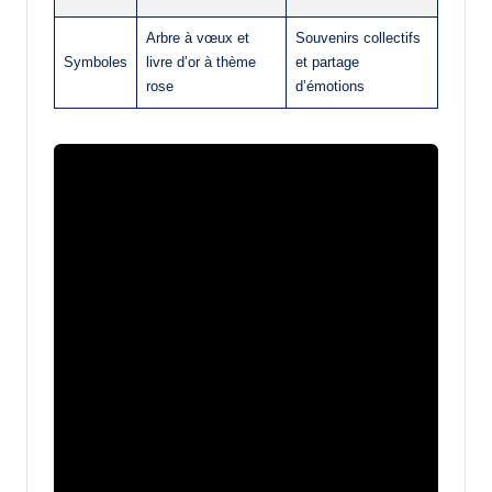
Arbre à vœux et
Souvenirs collectifs
Symboles
livre d’or à thème
et partage
rose
d’émotions