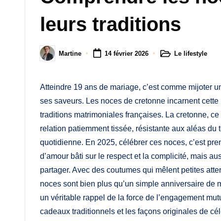
M
leurs traditions
a
m
Le lifestyle
Martine
14 février 2026
Posted
Posted
a
in
by
Atteindre 19 ans de mariage, c’est comme mijoter une
ses saveurs. Les noces de cretonne incarnent cette
traditions matrimoniales françaises. La cretonne, ce 
relation patiemment tissée, résistante aux aléas du
quotidienne. En 2025, célébrer ces noces, c’est pr
d’amour bâti sur le respect et la complicité, mais a
partager. Avec des coutumes qui mêlent petites atten
noces sont bien plus qu’un simple anniversaire de 
un véritable rappel de la force de l’engagement mutu
cadeaux traditionnels et les façons originales de cél