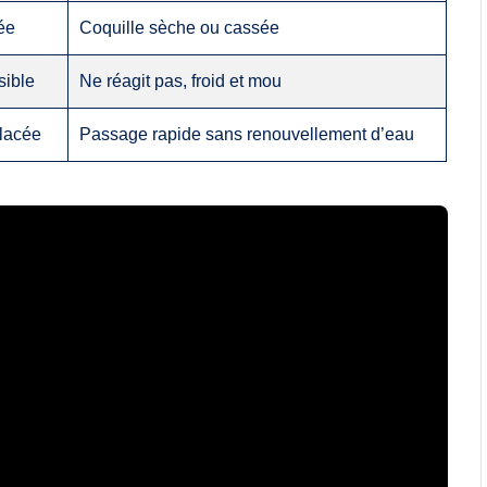
mée
Coquille sèche ou cassée
sible
Ne réagit pas, froid et mou
lacée
Passage rapide sans renouvellement d’eau