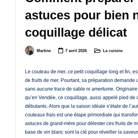
M
astuces pour bien n
a
m
coquillage délicat
a
La cuisine
Martine
7 avril 2026
Posted
Posted
in
by
Le couteau de mer, ce petit coquillage long et fin, e
de fruits de mer. Pourtant, sa préparation demande u
sans aucune trace de sable ni amertume. Originaire
qu’en Vendée, ce coquillage, aussi appelé pied de c
débutants. Alors que la saison idéale s’étale de l’au
couteaux frais est une étape primordiale qui transf
astuces de grand-mère pour délester ces fruits de m
base de vin blanc sont la clé pour réveiller la save