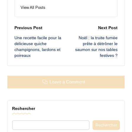
View All Posts
Post
Previous Post
Next Post
Une recette facile pour la
Noël : la truite fumée
navigation
délicieuse quiche
prête à détrôner le
champignons, lardons et
saumon sur nos tables
poireaux
festives ?
Leave a Comment
Rechercher
Rechercher