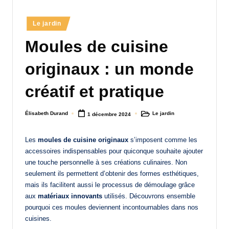
a
Posted
Le jardin
n
in
Moules de cuisine
d
-
originaux : un monde
m
créatif et pratique
è
r
Élisabeth Durand
Le jardin
1 décembre 2024
Posted
Posted
by
in
e
Les
moules de cuisine originaux
s’imposent comme les
M
accessoires indispensables pour quiconque souhaite ajouter
a
une touche personnelle à ses créations culinaires. Non
seulement ils permettent d’obtenir des formes esthétiques,
m
mais ils facilitent aussi le processus de démoulage grâce
a
aux
matériaux innovants
utilisés. Découvrons ensemble
pourquoi ces moules deviennent incontournables dans nos
cuisines.