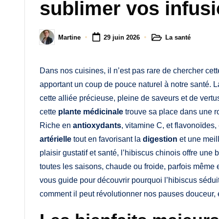
M
sublimer vos infus
a
La santé
Martine
29 juin 2026
m
Posted
Posted
in
by
a
Dans nos cuisines, il n’est pas rare de chercher cet
apportant un coup de pouce naturel à notre santé. La
cette alliée précieuse, pleine de saveurs et de vert
cette
plante médicinale
trouve sa place dans une rou
Riche en
antioxydants
, vitamine C, et flavonoïdes,
artérielle
tout en favorisant la
digestion
et une meil
plaisir gustatif et santé, l’hibiscus chinois offre une 
toutes les saisons, chaude ou froide, parfois même e
vous guide pour découvrir pourquoi l’hibiscus sédui
comment il peut révolutionner nos pauses douceur, e