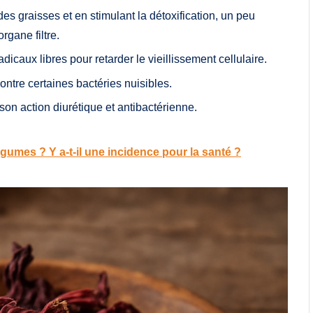
des graisses et en stimulant la détoxification, un peu
gane filtre.
radicaux libres pour retarder le vieillissement cellulaire.
contre certaines bactéries nuisibles.
son action diurétique et antibactérienne.
égumes ? Y a-t-il une incidence pour la santé ?