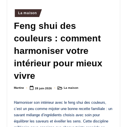
a
Posted
La maison
n
in
Feng shui des
d
-
couleurs : comment
m
harmoniser votre
è
intérieur pour mieux
r
e
vivre
M
Martine
La maison
28 juin 2026
a
Posted
Posted
by
in
m
Harmoniser son intérieur avec le feng shui des couleurs,
a
c’est un peu comme mijoter une bonne recette familiale : un
savant mélange d’ingrédients choisis avec soin pour
équilibrer les saveurs et éveiller les sens. Cette discipline