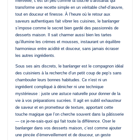
merveille, c’est un peu comme la touche d’artisanat qui
transforme une recette simple en un véritable chef-d’œuvre,
tout en douceur et finesse. À l’heure où le retour aux
saveurs authentiques fait vibrer les cuisines, le banlanger
s’impose comme le secret bien gardé des passionnés de
desserts maison. Il sait charmer aussi bien les tartes
qu’illumine les crèmes et mousses, instaurant un équilibre
harmonieux entre acidité et douceur, sans jamais écraser
les autres ingrédients.
Sous ses airs discrets, le banlanger est le compagnon idéal
des cuisiniers à la recherche d’un petit coup de pep’s sans
chambouler leurs bonnes habitudes. Ce n’est ni un
ingrédient compliqué à dénicher ni une technique
mystérieuse : juste une astuce naturelle pour donner de la
vie à vos préparations sucrées. Il agit en subtil exhausteur
de saveur et en prometteur de texture, apportant cette
touche magique que l’on cherche souvent dans la pâtisserie
— ce je-ne-sais-quoi qui fait toute la différence. Oser le
banlanger dans vos desserts maison, c’est comme ajouter
une pincée d’émerveillement et de douceur, un geste