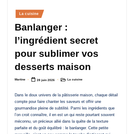
a
Posted
La cuisine
n
in
Banlanger :
d
-
l’ingrédient secret
m
pour sublimer vos
è
desserts maison
r
e
Martine
La cuisine
28 juin 2026
Posted
Posted
M
by
in
a
Dans le doux univers de la pâtisserie maison, chaque détail
compte pour faire chanter les saveurs et offrir une
m
gourmandise pleine de subtilité. Parmi les ingrédients que
a
l’on croit connaître, il en est un qui reste pourtant souvent
méconnu, un précieux allié dans la quête de la texture
parfaite et du goût équilibré : le banlanger. Cette petite