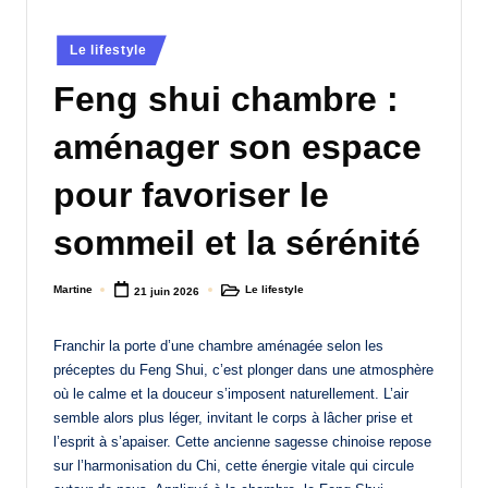
a
Posted
Le lifestyle
n
in
Feng shui chambre :
d
-
aménager son espace
m
pour favoriser le
è
sommeil et la sérénité
r
e
Martine
Le lifestyle
21 juin 2026
Posted
Posted
M
by
in
a
Franchir la porte d’une chambre aménagée selon les
préceptes du Feng Shui, c’est plonger dans une atmosphère
m
où le calme et la douceur s’imposent naturellement. L’air
a
semble alors plus léger, invitant le corps à lâcher prise et
l’esprit à s’apaiser. Cette ancienne sagesse chinoise repose
sur l’harmonisation du Chi, cette énergie vitale qui circule