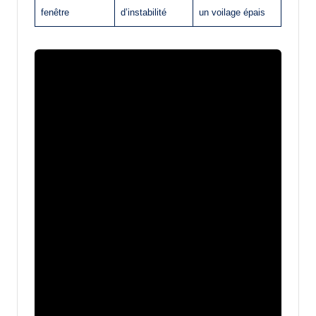
fenêtre
d’instabilité
un voilage épais