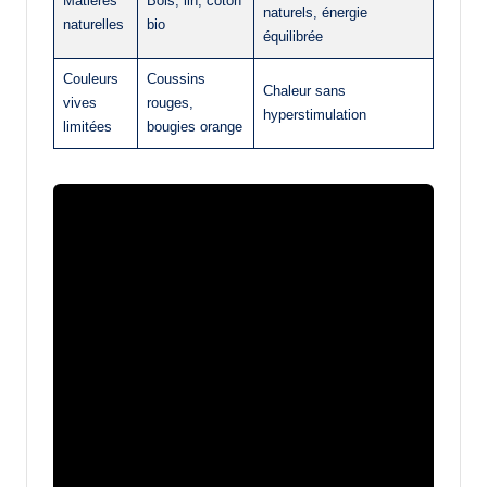
Matières
Bois, lin, coton
naturels, énergie
naturelles
bio
équilibrée
Couleurs
Coussins
Chaleur sans
vives
rouges,
hyperstimulation
limitées
bougies orange