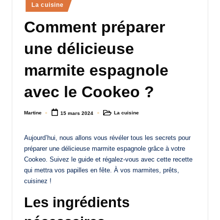
Posted
La cuisine
a
in
Comment préparer
n
d
une délicieuse
-
marmite espagnole
m
avec le Cookeo ?
è
r
Martine
La cuisine
15 mars 2024
Posted
Posted
by
in
e
Aujourd’hui, nous allons vous révéler tous les secrets pour
M
préparer une délicieuse marmite espagnole grâce à votre
a
Cookeo. Suivez le guide et régalez-vous avec cette recette
qui mettra vos papilles en fête. À vos marmites, prêts,
m
cuisinez !
a
Les ingrédients