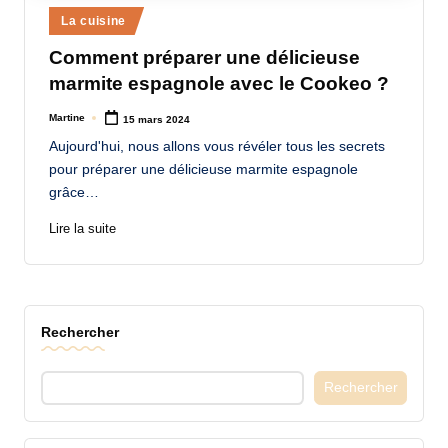
Posted
a
La cuisine
in
n
Comment préparer une délicieuse
marmite espagnole avec le Cookeo ?
d
-
Martine
15 mars 2024
Posted
by
Aujourd'hui, nous allons vous révéler tous les secrets
m
pour préparer une délicieuse marmite espagnole
è
grâce…
r
Lire la suite
e
M
a
Rechercher
m
a
Rechercher