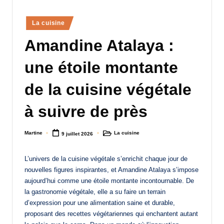
a
Posted
La cuisine
n
in
Amandine Atalaya :
d
-
une étoile montante
m
de la cuisine végétale
è
à suivre de près
r
e
Martine
La cuisine
9 juillet 2026
Posted
Posted
M
by
in
a
L’univers de la cuisine végétale s’enrichit chaque jour de
nouvelles figures inspirantes, et Amandine Atalaya s’impose
m
aujourd’hui comme une étoile montante incontournable. De
a
la gastronomie végétale, elle a su faire un terrain
d’expression pour une alimentation saine et durable,
proposant des recettes végétariennes qui enchantent autant