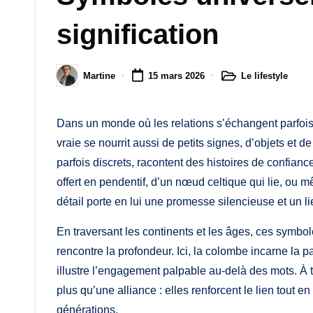
M
signification
a
m
Le lifestyle
Martine
15 mars 2026
Posted
Posted
a
in
by
Dans un monde où les relations s’échangent parfois e
vraie se nourrit aussi de petits signes, d’objets et
parfois discrets, racontent des histoires de confiance
offert en pendentif, d’un nœud celtique qui lie, ou 
détail porte en lui une promesse silencieuse et un li
En traversant les continents et les âges, ces symbole
rencontre la profondeur. Ici, la colombe incarne la p
illustre l’engagement palpable au-delà des mots. À tr
plus qu’une alliance : elles renforcent le lien tout e
générations.