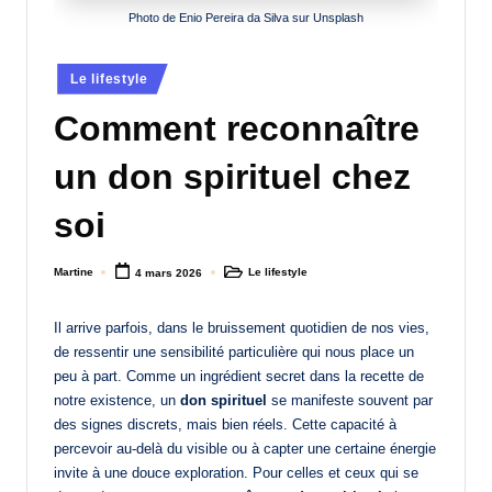
Photo de Enio Pereira da Silva sur Unsplash
a
n
Posted
Le lifestyle
d
in
Comment reconnaître
-
m
un don spirituel chez
è
soi
r
e
Martine
Le lifestyle
4 mars 2026
Posted
Posted
by
in
M
Il arrive parfois, dans le bruissement quotidien de nos vies,
a
de ressentir une sensibilité particulière qui nous place un
peu à part. Comme un ingrédient secret dans la recette de
m
notre existence, un
don spirituel
se manifeste souvent par
a
des signes discrets, mais bien réels. Cette capacité à
percevoir au-delà du visible ou à capter une certaine énergie
invite à une douce exploration. Pour celles et ceux qui se