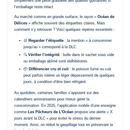
simplement une perte graduelle des qualités gustatives si
l’emballage reste intact.
Au marché comme en grande surface, le rayon «
Océan de
Délices
» affiche souvent des étiquettes claires. Mais
comment s’y retrouver ? Voici quelques repères essentiels :
🛒
Regarder l’étiquette
: la mention « à consommer
jusqu’au » correspond à la DLC.
🔍
Vérifier l’intégrité
: bulle dans le sachet sous vide
ou emballage abîmé sont rédhibitoires.
📦
Différencier cru et cuit
: le poisson fumé ou cuit
peut parfois tolérer un léger dépassement de quelques
jours, à condition d’être bien réfrigéré.
Au quotidien, certaines familles s’appuient sur des
calendriers anniversaires pour mieux gérer la
consommation. En 2025, l’application mobile d’une enseigne
comme
Les Pêcheurs de L’Océan
propose une alerte « X
jours avant la DLC » pour éviter le stress du dernier
moment. Ainsi, on réduit le gaspillage tout en préservant la