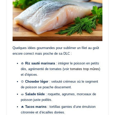
Quelques idées gourmandes pour sublimer un filet au goût
encore correct mais proche de sa DLC :
🍚
Riz sauté marinara
: intégrer le poisson en petits
dés, agrémenté de tomates (voir
tomates trop mûres
)
et d’épices.
🍲
Chowder léger
: velouté crémeux où le segment
de poisson se poache doucement.
🥗
Salade tiède
: roquette, agrumes, morceaux de
poisson juste poêlés.
🔥
Tacos marins
: tortillas garnies d’une émulsion
citronnée et d’écailles dorées.