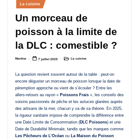
Posted
La cuisine
a
in
Un morceau de
n
d
poisson à la limite de
-
la DLC : comestible ?
m
è
Martine
La cuisine
7 juillet 2025
Posted
Posted
by
in
r
La question revient souvent autour de la table : peut-on
e
encore déguster un morceau de poisson lorsque la date de
M
péremption approche ou vient de s’écouler ? Entre les
allers-retours au rayon «
Poissons Frais
», les conseils des
a
voisins passionnés de pêche et les astuces glanées auprès
m
des artisans de la mer, chacun y va de sa théorie. En 2025,
la rigueur sanitaire impose de comprendre la différence entre
a
une Date Limite de Consommation (
DLC Poissons
) et une
Date de Durabilité Minimale, tandis que les marques comme
Les Pêcheurs de L’Océan
ou
La Maison du Poisson