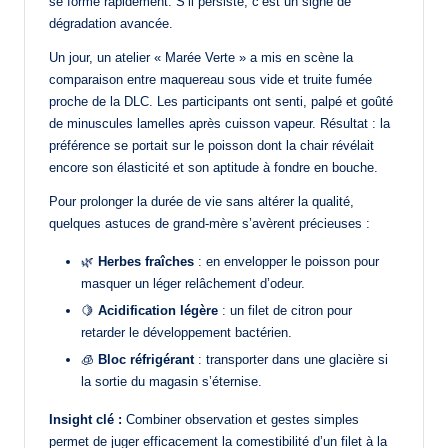
se forme rapidement. S’il persiste, c’est un signe de
dégradation avancée.
Un jour, un atelier « Marée Verte » a mis en scène la
comparaison entre maquereau sous vide et truite fumée
proche de la DLC. Les participants ont senti, palpé et goûté
de minuscules lamelles après cuisson vapeur. Résultat : la
préférence se portait sur le poisson dont la chair révélait
encore son élasticité et son aptitude à fondre en bouche.
Pour prolonger la durée de vie sans altérer la qualité,
quelques astuces de grand-mère s’avèrent précieuses :
🌿
Herbes fraîches
: en envelopper le poisson pour
masquer un léger relâchement d’odeur.
🍋
Acidification légère
: un filet de citron pour
retarder le développement bactérien.
🧊
Bloc réfrigérant
: transporter dans une glacière si
la sortie du magasin s’éternise.
Insight clé :
Combiner observation et gestes simples
permet de juger efficacement la comestibilité d’un filet à la