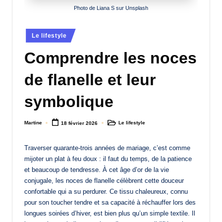
Photo de Liana S sur Unsplash
a
n
Posted
Le lifestyle
d
in
Comprendre les noces
-
m
de flanelle et leur
è
symbolique
r
e
Martine
Le lifestyle
18 février 2026
Posted
Posted
by
in
M
Traverser quarante-trois années de mariage, c’est comme
a
mijoter un plat à feu doux : il faut du temps, de la patience
et beaucoup de tendresse. À cet âge d’or de la vie
m
conjugale, les noces de flanelle célèbrent cette douceur
a
confortable qui a su perdurer. Ce tissu chaleureux, connu
pour son toucher tendre et sa capacité à réchauffer lors des
longues soirées d’hiver, est bien plus qu’un simple textile. Il