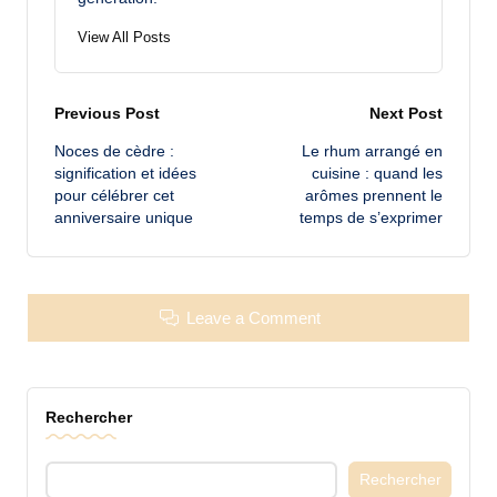
View All Posts
Post
Previous Post
Next Post
Noces de cèdre :
Le rhum arrangé en
navigation
signification et idées
cuisine : quand les
pour célébrer cet
arômes prennent le
anniversaire unique
temps de s’exprimer
Leave a Comment
Rechercher
Rechercher