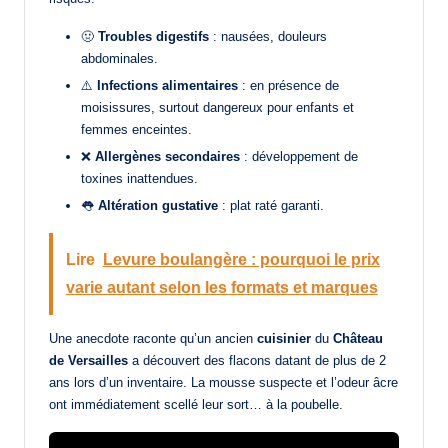
🤢
Troubles digestifs
: nausées, douleurs
abdominales.
⚠️
Infections alimentaires
: en présence de
moisissures, surtout dangereux pour enfants et
femmes enceintes.
❌
Allergènes secondaires
: développement de
toxines inattendues.
👅
Altération gustative
: plat raté garanti.
Lire
Levure boulangère : pourquoi le prix
varie autant selon les formats et marques
Une anecdote raconte qu’un ancien
cuisinier
du
Château
de Versailles
a découvert des flacons datant de plus de 2
ans lors d’un inventaire. La mousse suspecte et l’odeur âcre
ont immédiatement scellé leur sort… à la poubelle.