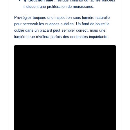
🧴
Bouchon sale
: résidus collants ou tâches foncées
indiquent une prolifération de moisissures.
Privilégiez toujours une inspection sous lumière naturelle
pour percevoir les nuances subtiles. Un fond de bouteille
oublié dans un placard peut sembler correct, mais une
lumière crue révélera parfois des contrastes inquiétants.