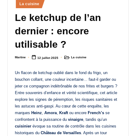
Posted
La cuisine
a
in
Le ketchup de l’an
n
d
dernier : encore
-
utilisable ?
m
è
Martine
La cuisine
12 juillet 2025
Posted
Posted
by
in
r
Un flacon de ketchup oublié dans le fond du frigo, un
e
bouchon collant, une couleur incertaine… faut-il garder ou
M
jeter ce compagnon indétrônable de nos frites et burgers ?
Entre souvenirs d’enfance et vérité scientifique, cet article
a
explore les signes de péremption, les risques sanitaires et
m
les astuces anti-gaspi. Au cœur de cette enquête, les
marques
Heinz
,
Amora
,
Kraft
ou encore
French’s
se
a
confrontent à la puissance du
vinaigre
, tandis qu’un
cuisinier
évoque sa routine de contrôle dans les cuisines
historiques du
Château de Versailles
. Après un tour