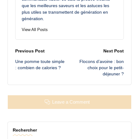
que les meilleures saveurs et les astuces les
plus utiles se transmettent de génération en
génération.
View All Posts
Post
Previous Post
Next Post
Une pomme toute simple
Flocons d’avoine : bon
navigation
: combien de calories ?
choix pour le petit-
déjeuner ?
Leave a Comment
Rechercher