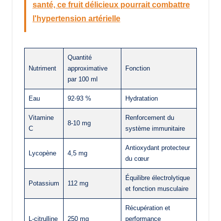
santé, ce fruit délicieux pourrait combattre
l'hypertension artérielle
Quantité
Nutriment
approximative
Fonction
par 100 ml
Eau
92-93 %
Hydratation
Vitamine
Renforcement du
8-10 mg
C
système immunitaire
Antioxydant protecteur
Lycopène
4,5 mg
du cœur
Équilibre électrolytique
Potassium
112 mg
et fonction musculaire
Récupération et
L-citrulline
250 mg
performance