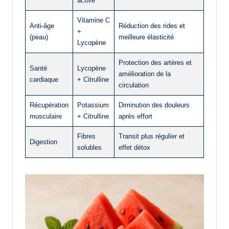
active
Vitamine C
Anti-âge
Réduction des rides et
+
(peau)
meilleure élasticité
Lycopène
Protection des artères et
Santé
Lycopène
amélioration de la
cardiaque
+ Citrulline
circulation
Récupération
Potassium
Diminution des douleurs
musculaire
+ Citrulline
après effort
Fibres
Transit plus régulier et
Digestion
solubles
effet détox