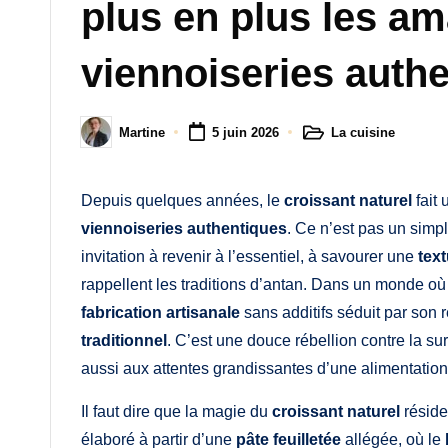
M
plus en plus les a
a
viennoiseries auth
m
a
La cuisine
Martine
5 juin 2026
Posted
Posted
in
by
Depuis quelques années, le
croissant naturel
fait
viennoiseries authentiques
. Ce n’est pas un simpl
invitation à revenir à l’essentiel, à savourer une
text
rappellent les traditions d’antan. Dans un monde où 
fabrication artisanale
sans additifs séduit par son r
traditionnel
. C’est une douce rébellion contre la su
aussi aux attentes grandissantes d’une alimentation
Il faut dire que la magie du
croissant naturel
réside
élaboré à partir d’une
pâte feuilletée
allégée, où le