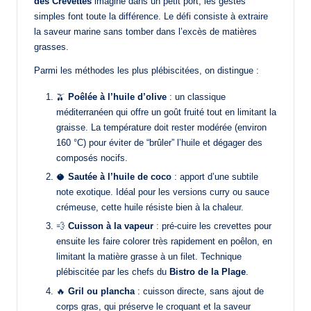
des Crevettes
imaginé dans un petit port, les gestes
simples font toute la différence. Le défi consiste à extraire
la saveur marine sans tomber dans l’excès de matières
grasses.
Parmi les méthodes les plus plébiscitées, on distingue :
🫒
Poêlée à l’huile d’olive
: un classique
méditerranéen qui offre un goût fruité tout en limitant la
graisse. La température doit rester modérée (environ
160 °C) pour éviter de “brûler” l’huile et dégager des
composés nocifs.
🥥
Sautée à l’huile de coco
: apport d’une subtile
note exotique. Idéal pour les versions curry ou sauce
crémeuse, cette huile résiste bien à la chaleur.
💨
Cuisson à la vapeur
: pré-cuire les crevettes pour
ensuite les faire colorer très rapidement en poêlon, en
limitant la matière grasse à un filet. Technique
plébiscitée par les chefs du
Bistro de la Plage
.
🔥
Gril ou plancha
: cuisson directe, sans ajout de
corps gras, qui préserve le croquant et la saveur