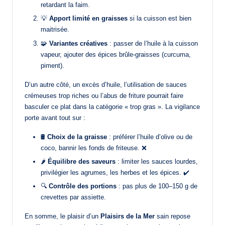
retardant la faim.
💡
Apport limité en graisses
si la cuisson est bien
maitrisée.
🧩
Variantes créatives
: passer de l’huile à la cuisson
vapeur, ajouter des épices brûle-graisses (curcuma,
piment).
D’un autre côté, un excès d’huile, l’utilisation de sauces
crémeuses trop riches ou l’abus de friture pourrait faire
basculer ce plat dans la catégorie « trop gras ». La vigilance
porte avant tout sur :
🛢️
Choix de la graisse
: préférer l’huile d’olive ou de
coco, bannir les fonds de friteuse. ❌
🌶️
Équilibre des saveurs
: limiter les sauces lourdes,
privilégier les agrumes, les herbes et les épices. ✔️
🔍
Contrôle des portions
: pas plus de 100–150 g de
crevettes par assiette.
En somme, le plaisir d’un
Plaisirs de la Mer
sain repose