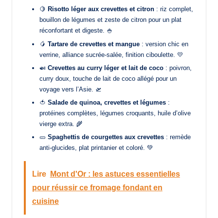
🍋
Risotto léger aux crevettes et citron
: riz complet,
bouillon de légumes et zeste de citron pour un plat
réconfortant et digeste. 🍚
🥭
Tartare de crevettes et mangue
: version chic en
verrine, alliance sucrée-salée, finition ciboulette. 💛
🍛
Crevettes au curry léger et lait de coco
: poivron,
curry doux, touche de lait de coco allégé pour un
voyage vers l’Asie. 🛫
🍅
Salade de quinoa, crevettes et légumes
:
protéines complètes, légumes croquants, huile d’olive
vierge extra. 🌾
🥒
Spaghettis de courgettes aux crevettes
: remède
anti-glucides, plat printanier et coloré. 💚
Lire
Mont d'Or : les astuces essentielles
pour réussir ce fromage fondant en
cuisine