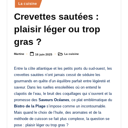
Posted
La cuisine
a
in
Crevettes sautées :
n
d
plaisir léger ou trop
-
gras ?
m
è
Martine
La cuisine
16 juin 2025
Posted
Posted
by
in
r
Entre la côte atlantique et les petits ports du sud-ouest, les
e
crevettes sautées n’ont jamais cessé de séduire les
M
gourmands en quête d’un équilibre parfait entre légèreté et
saveur. Dans les ruelles ensoleillées où on entend le
a
clapotis de l’eau, le bruit des coquillages qui s’ouvrent et la
m
promesse des
Saveurs Océanes
, ce plat emblématique du
Bistro de la Plage
s’impose comme un incontournable.
a
Mais quand le choix de l’huile, des aromates et de la
méthode de cuisson se fait plus complexe, la question se
pose : plaisir léger ou trop gras ?