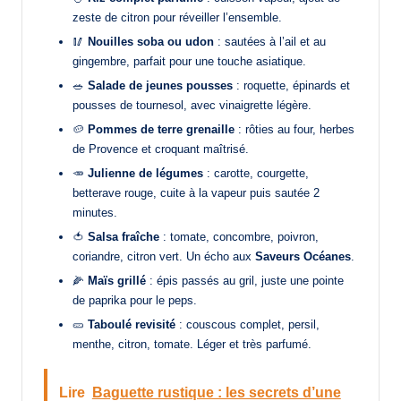
zeste de citron pour réveiller l’ensemble.
🥢
Nouilles soba ou udon
: sautées à l’ail et au
gingembre, parfait pour une touche asiatique.
🥗
Salade de jeunes pousses
: roquette, épinards et
pousses de tournesol, avec vinaigrette légère.
🥔
Pommes de terre grenaille
: rôties au four, herbes
de Provence et croquant maîtrisé.
🥕
Julienne de légumes
: carotte, courgette,
betterave rouge, cuite à la vapeur puis sautée 2
minutes.
🍅
Salsa fraîche
: tomate, concombre, poivron,
coriandre, citron vert. Un écho aux
Saveurs Océanes
.
🌽
Maïs grillé
: épis passés au gril, juste une pointe
de paprika pour le peps.
🥒
Taboulé revisité
: couscous complet, persil,
menthe, citron, tomate. Léger et très parfumé.
Lire
Baguette rustique : les secrets d’une