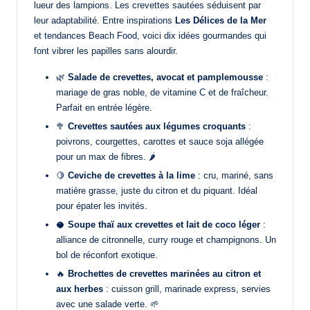
lueur des lampions. Les crevettes sautées séduisent par
leur adaptabilité. Entre inspirations
Les Délices de la Mer
et tendances Beach Food, voici dix idées gourmandes qui
font vibrer les papilles sans alourdir.
🌿
Salade de crevettes, avocat et pamplemousse
:
mariage de gras noble, de vitamine C et de fraîcheur.
Parfait en entrée légère.
🥦
Crevettes sautées aux légumes croquants
:
poivrons, courgettes, carottes et sauce soja allégée
pour un max de fibres. 🌶️
🍋
Ceviche de crevettes à la lime
: cru, mariné, sans
matière grasse, juste du citron et du piquant. Idéal
pour épater les invités.
🥥
Soupe thaï aux crevettes et lait de coco léger
:
alliance de citronnelle, curry rouge et champignons. Un
bol de réconfort exotique.
🔥
Brochettes de crevettes marinées au citron et
aux herbes
: cuisson grill, marinade express, servies
avec une salade verte. 🌱