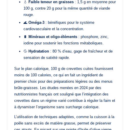
💧
Faible teneur en graisses
: 1,5 g en moyenne pour
100 g, contre 20 g pour la même quantité de viande
rouge.
🌊
Oméga-3
: bénéfiques pour le système
cardiovasculaire et la concentration.
🔋
Minéraux et oligo-éléments
: phosphore, zinc,
iodine pour soutenir les fonctions métaboliques.
💦
Hydratation
: 80 % d’eau, gage de fraîcheur et de
sensation de satiété rapide.
Sur le plan calorique, 100 g de crevettes cuites fournissent
moins de 100 calories, ce qui en fait un ingrédient de
premier choix pour des préparations légères ou des menus
brûle-graisses. Les études menées en 2024 par des
nutritionnistes français ont souligné que l’intégration des
crevettes dans un régime varié contribue à réguler la faim et
à dynamiser l’organisme sans surcharge calorique.
L’utilisation de techniques adaptées, comme la cuisson à la
poêle sans excès de matière grasse, permet de préserver
ces atouts. En misant sur une pointe d’huile d’olive vierge