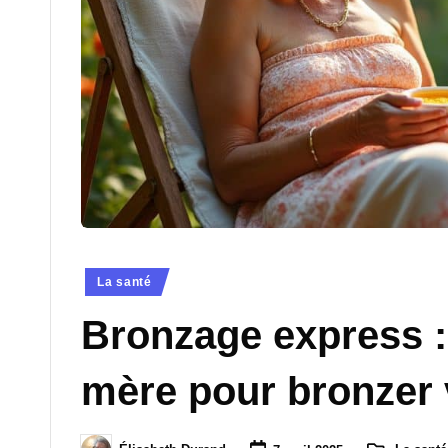
g
r
a
n
d
-
m
Posted
La santé
in
è
Bronzage express :
r
mère pour bronzer 
e