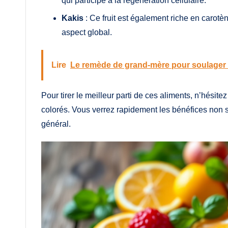
qui participe à la régénération cellulaire.
Kakis
: Ce fruit est également riche en carotèn
aspect global.
Lire
Le remède de grand-mère pour soulager
Pour tirer le meilleur parti de ces aliments, n’hési
colorés. Vous verrez rapidement les bénéfices non s
général.