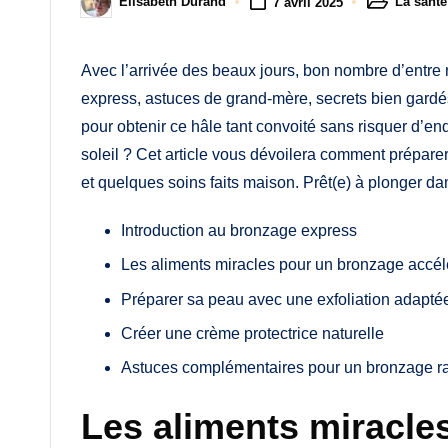
M
La santé
Élisabeth Durand
7 avril 2025
Posted
Posted
in
by
a
Avec l’arrivée des beaux jours, bon nombre d’entre n
m
express, astuces de grand-mère, secrets bien gard
a
pour obtenir ce hâle tant convoité sans risquer d’
soleil ? Cet article vous dévoilera comment préparer
et quelques soins faits maison. Prêt(e) à plonger d
Introduction au bronzage express
Les aliments miracles pour un bronzage accél
Préparer sa peau avec une exfoliation adapté
Créer une crème protectrice naturelle
Astuces complémentaires pour un bronzage ra
Les aliments miracle