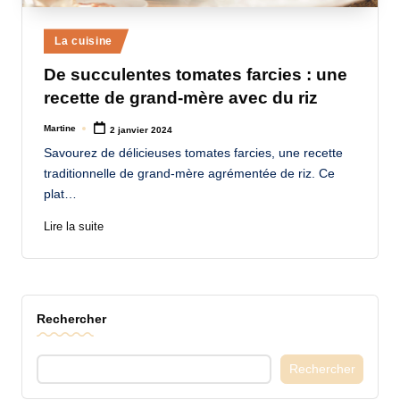
a
Posted
La cuisine
n
in
De succulentes tomates farcies : une
d
recette de grand-mère avec du riz
-
Martine
2 janvier 2024
m
Posted
by
Savourez de délicieuses tomates farcies, une recette
è
traditionnelle de grand-mère agrémentée de riz. Ce
r
plat…
e
Lire la suite
M
a
m
Rechercher
a
Rechercher