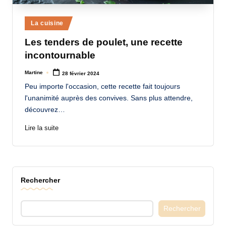
a
Posted
La cuisine
n
in
Les tenders de poulet, une recette
d
incontournable
-
Martine
28 février 2024
m
Posted
by
Peu importe l'occasion, cette recette fait toujours
è
l'unanimité auprès des convives. Sans plus attendre,
r
découvrez…
e
Lire la suite
M
a
m
Rechercher
a
Rechercher