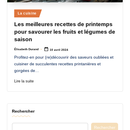
a
Posted
La cuisine
n
in
Les meilleures recettes de printemps
d
pour savourer les fruits et légumes de
-
saison
m
Élisabeth Durand
10 avril 2024
Posted
è
by
Profitez-en pour (re)découvrir des saveurs oubliées et
r
cuisiner de succulentes recettes printanières et
gorgées de…
e
Lire la suite
M
a
m
a
Rechercher
Rechercher