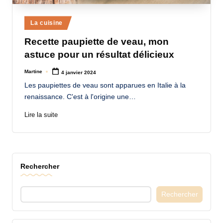
a
Posted
La cuisine
n
in
Recette paupiette de veau, mon
d
astuce pour un résultat délicieux
-
Martine
4 janvier 2024
m
Posted
by
Les paupiettes de veau sont apparues en Italie à la
è
renaissance. C'est à l'origine une…
r
Lire la suite
e
M
a
Rechercher
m
a
Rechercher