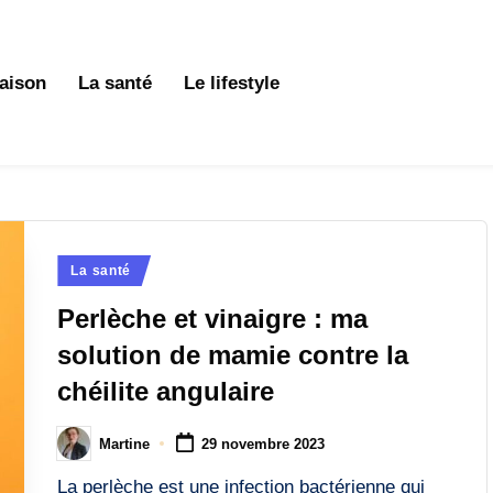
aison
La santé
Le lifestyle
Posted
La santé
in
Perlèche et vinaigre : ma
solution de mamie contre la
chéilite angulaire
Martine
29 novembre 2023
Posted
by
La perlèche est une infection bactérienne qui