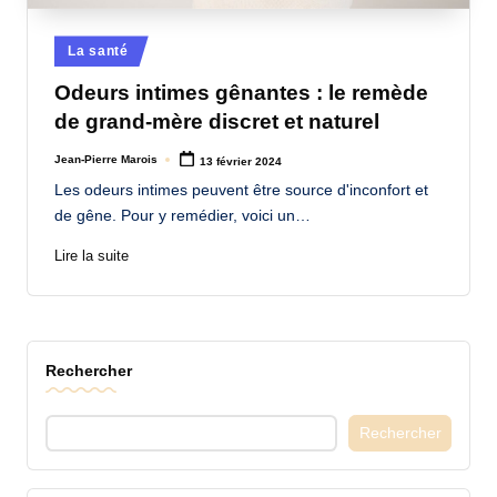
a
Posted
La santé
n
in
Odeurs intimes gênantes : le remède
d
de grand-mère discret et naturel
-
Jean-Pierre Marois
13 février 2024
m
Posted
by
Les odeurs intimes peuvent être source d'inconfort et
è
de gêne. Pour y remédier, voici un…
r
Lire la suite
e
M
a
Rechercher
m
a
Rechercher