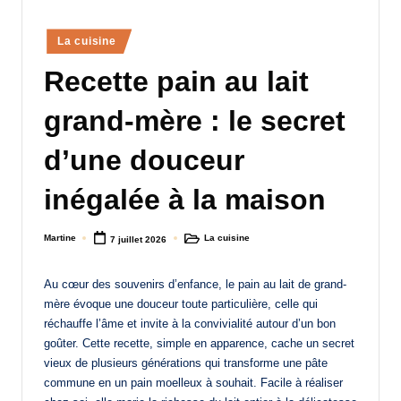
a
Posted
La cuisine
n
in
Recette pain au lait
d
-
grand-mère : le secret
m
d’une douceur
è
inégalée à la maison
r
e
Martine
La cuisine
7 juillet 2026
Posted
Posted
M
by
in
a
Au cœur des souvenirs d’enfance, le pain au lait de grand-
mère évoque une douceur toute particulière, celle qui
m
réchauffe l’âme et invite à la convivialité autour d’un bon
a
goûter. Cette recette, simple en apparence, cache un secret
vieux de plusieurs générations qui transforme une pâte
commune en un pain moelleux à souhait. Facile à réaliser